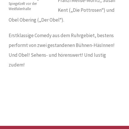
Fränzi Mense-Moritz, Susan
Kent („Die Pottrosen“) und
Obel Obering („Der Obel“).
Erstklassige Comedy aus dem Ruhrgebiet, bestens
performt von zwei gestandenen Bühnen-HäsInnen!
Und Obel! Sehens- und hörenswert! Und lustig
zudem!