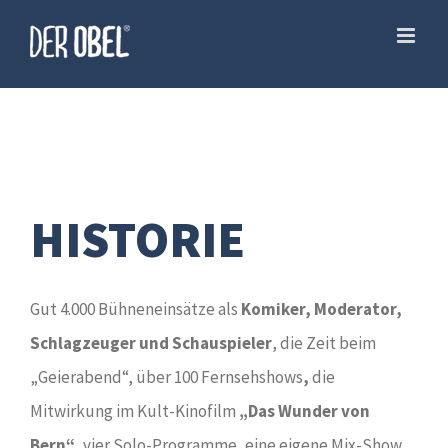
Skip
to
content
HISTORIE
Gut 4.000 Bühneneinsätze als
Komiker, Moderator,
Schlagzeuger und Schauspieler
, die Zeit beim
„Geierabend“, über 100 Fernsehshows
,
die
Mitwirkung im Kult-Kinofilm
„Das Wunder von
Bern“
, vier Solo-Programme, eine eigene Mix-Show