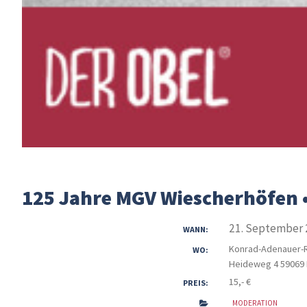
125 Jahre MGV Wiescherhöfen 
21. September 
WANN:
Konrad-Adenauer-
WO:
Heideweg 4 5906
15,- €
PREIS:
MODERATION