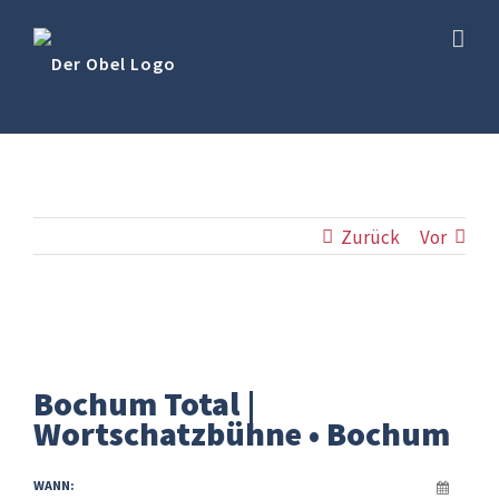
Skip
to
content
Zurück
Vor
Zeige
grösseres
Bochum Total |
Bild
Wortschatzbühne • Bochum
WANN: