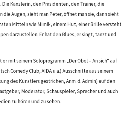
. Die Kanzlerin, den Präsidenten, den Trainer, die
 die Augen, sieht man Peter, öffnet man sie, dann sieht
nsten Mitteln wie Mimik, einem Hut, einer Brille versteht
en darzustellen. Er hat den Blues, er singt, tanzt und
t er mit seinem Soloprogramm „Der Obel – An sich“ auf
tsch Comedy Club, AIDA u.a.) Ausschnitte aus seinem
sung des Künstlers gestrichen, Anm. d. Admin) auf den
astgeber, Moderator, Schauspieler, Sprecher und auch
Medien zu hören und zu sehen.