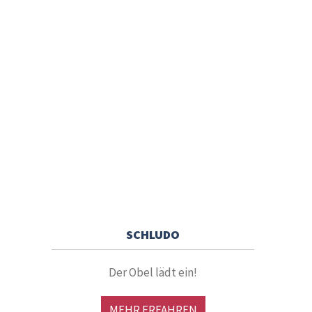
SCHLUDO
Der Obel lädt ein!
MEHR ERFAHREN