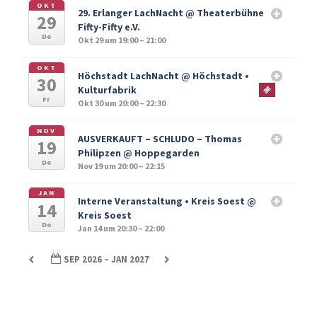
OKT
29. Erlanger LachNacht
@ Theaterbühne
29
Fifty-Fifty e.V.
Do
Okt 29 um 19:00 – 21:00
OKT
Höchstadt LachNacht
@ Höchstadt •
30
Kulturfabrik
Fr
Okt 30 um 20:00 – 22:30
NOV
AUSVERKAUFT – SCHLUDO – Thomas
19
Philipzen
@ Hoppegarden
Do
Nov 19 um 20:00 – 22:15
JAN
Interne Veranstaltung • Kreis Soest
@
14
Kreis Soest
Do
Jan 14 um 20:30 – 22:00
SEP 2026 – JAN 2027