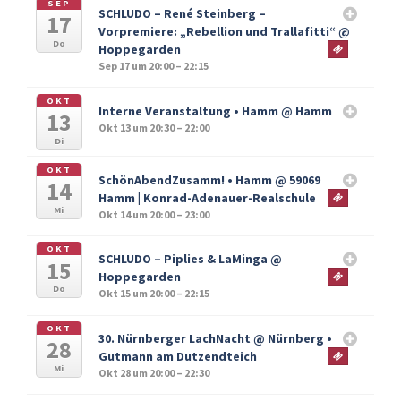
SEP
SCHLUDO – René Steinberg –
17
Vorpremiere: „Rebellion und Trallafitti“
@
Do
Hoppegarden
Sep 17 um 20:00 – 22:15
OKT
Interne Veranstaltung • Hamm
@ Hamm
13
Okt 13 um 20:30 – 22:00
Di
OKT
SchönAbendZusamm! • Hamm
@ 59069
14
Hamm | Konrad-Adenauer-Realschule
Mi
Okt 14 um 20:00 – 23:00
OKT
SCHLUDO – Piplies & LaMinga
@
15
Hoppegarden
Do
Okt 15 um 20:00 – 22:15
OKT
30. Nürnberger LachNacht
@ Nürnberg •
28
Gutmann am Dutzendteich
Mi
Okt 28 um 20:00 – 22:30