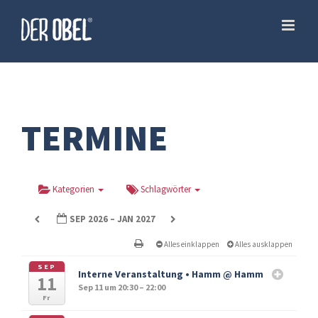
Skip
to
content
TERMINE
Kategorien
Schlagwörter
SEP 2026 – JAN 2027
Alles einklappen
Alles ausklappen
SEP
Interne Veranstaltung • Hamm
@ Hamm
11
Sep 11 um 20:30 – 22:00
Fr