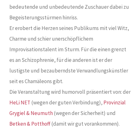
bedeutende und unbedeutende Zuschauer dabei zu
Begeisterungsstürmen hinriss.
Er erobert die Herzen seines Publikums mit viel Witz,
Charme und schier unerschöpflichem
Improvisationstalent im Sturm. Für die einen grenzt
es an Schizophrenie, für die anderen ist er der
lustigste und bezauberndste Verwandlungskünstler
seit es Chamäleons gibt.
Die Veranstaltung wird humorvoll präsentiert von: der
HeLi NET
(wegen der guten Verbindung),
Provinzial
Grygiel & Neumuth
(wegen der Sicherheit) und
Betken & Potthoff
(damit wir gut vorankommen).