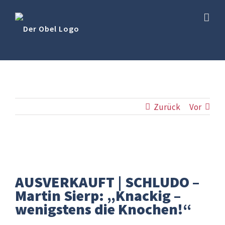
Skip
to
content
Zurück
Vor
Zeige
grösseres
AUSVERKAUFT | SCHLUDO –
Bild
Martin Sierp: „Knackig –
wenigstens die Knochen!“