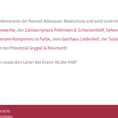
dervereins der Konrad-Adenauer-Realschule und wird unters
tgewerbe
, der
Zahnarztpraxis Pohlmann & Schockenhoff
,
Sehen
ohmann Kompetenz in Farbe
, dem
Gasthaus Lindenhof
, der
Sola
on der
Provinzial Grygiel & Neumuth
!
r sowie den Leiter der Event-AG der KAR!
ICKETS
OOKING