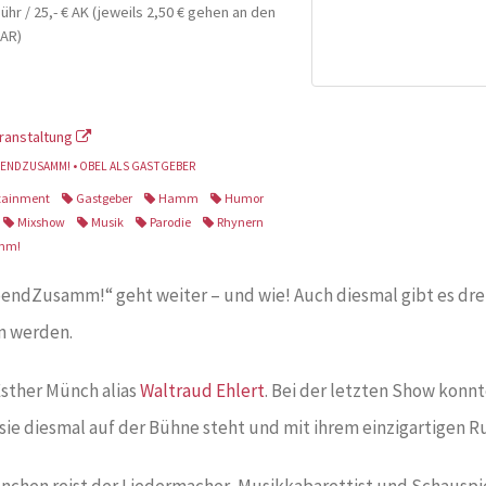
bühr / 25,- € AK (jeweils 2,50 € gehen an den
KAR)
ranstaltung
ENDZUSAMM! • OBEL ALS GASTGEBER
tainment
Gastgeber
Hamm
Humor
Mixshow
Musik
Parodie
Rhynern
mm!
ndZusamm!“ geht weiter – und wie! Auch diesmal gibt es drei 
n werden.
 Esther Münch alias
Waltraud Ehlert
. Bei der letzten Show konnte
 sie diesmal auf der Bühne steht und mit ihrem einzigartige
nchen reist der Liedermacher, Musikkabarettist und Schauspi