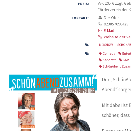
Vvk 20,- € zzgl. Ge
PREIS:
Förderverein der 
Der Obel
KONTAKT:
023857090425
E-Mail
Website der Ve
MIXSHOW
SCHÖNAB
Comedy
Enter
Kabarett
KAR
SchönAbendZusa
Der „SchönAbe
Abend“ sorge
Mit dabei ist
schöner, dass
Eigens aus Mü