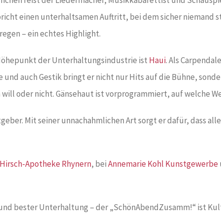
icht einen unterhaltsamen Auftritt, bei dem sicher niemand sti
egen – ein echtes Highlight.
Höhepunkt der Unterhaltungsindustrie ist
Haui
. Als Carpendal
nd auch Gestik bringt er nicht nur Hits auf die Bühne, sonder
will oder nicht. Gänsehaut ist vorprogrammiert, auf welche W
eber. Mit seiner unnachahmlichen Art sorgt er dafür, dass all
Hirsch-Apotheke Rhynern
, bei
Annemarie Kohl Kunstgewerbe
k und bester Unterhaltung – der „SchönAbendZusamm!“ ist Kult