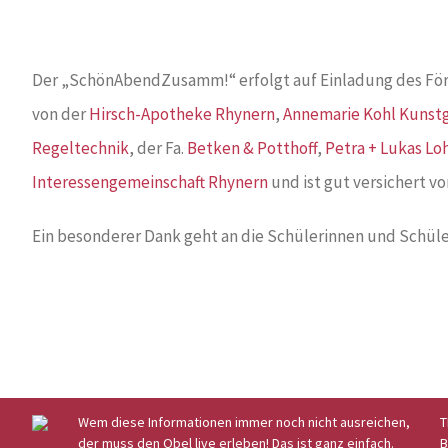
Der „SchönAbendZusamm!“ erfolgt auf Einladung des För
von der
Hirsch-Apotheke Rhynern
,
Annemarie Kohl Kuns
Regeltechnik
, der Fa.
Betken & Potthoff
,
Petra + Lukas L
Interessengemeinschaft Rhynern
und ist gut versichert v
Ein besonderer Dank geht an die Schülerinnen und Schüle
Wem diese Informationen immer noch nicht ausreichen,
T
der muss den Obel live erleben! Das ist ganz einfach.
B