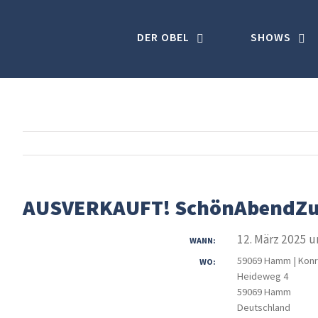
Skip
to
DER OBEL
SHOWS
content
AUSVERKAUFT! SchönAbendZ
12. März 2025 u
WANN:
59069 Hamm | Konr
WO:
Heideweg 4
59069 Hamm
Deutschland