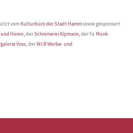
tützt vom
Kulturbüro der Stadt Hamm
sowie gesponsert
 und Hören
, der
Schreinerei Alpmann
, der Fa.
Munk
rgalerie Voss
, der
W.I.R Werbe- und