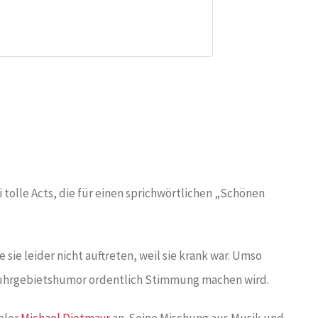
tolle Acts, die für einen sprichwörtlichen „Schönen
 sie leider nicht auftreten, weil sie krank war. Umso
n Ruhrgebietshumor ordentlich Stimmung machen wird.
eler
Michael Dietmayr
an. Seine Mischung aus Musik und