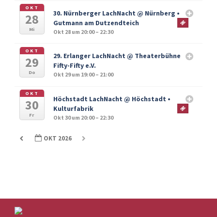
OKT
30. Nürnberger LachNacht
@ Nürnberg •
28
Gutmann am Dutzendteich
Mi
Okt 28 um 20:00 – 22:30
OKT
29. Erlanger LachNacht
@ Theaterbühne
29
Fifty-Fifty e.V.
Do
Okt 29 um 19:00 – 21:00
OKT
Höchstadt LachNacht
@ Höchstadt •
30
Kulturfabrik
Fr
Okt 30 um 20:00 – 22:30
OKT 2026