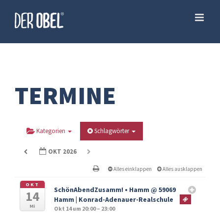
Skip
to
content
TERMINE
Kategorien
Schlagwörter
OKT 2026
Alles einklappen
Alles ausklappen
OKT
SchönAbendZusamm! • Hamm
@ 59069
14
Hamm | Konrad-Adenauer-Realschule
Mi
Okt 14 um 20:00 – 23:00