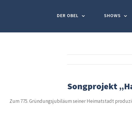
Skip
to
DER OBEL
SHOWS
content
Songprojekt „
Zum 775. Gründungsjubiläum seiner Heimatstadt produzier