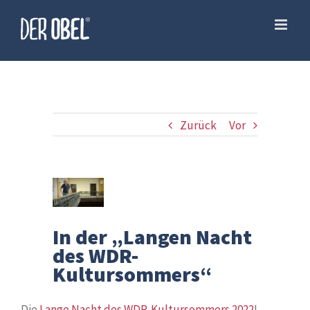
Skip
to
content
Zurück
Vor
Zeige
grösseres
In der „Langen Nacht
Bild
des WDR-
Kultursommers“
Die
Lange Nacht des WDR-Kultursommers 2022
!