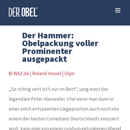
Skip
to
content
Der Hammer:
Obelpackung voller
Prominenter
ausgepackt
© WAZ.de | Roland Vossel | Olpe
„So richtig nett ist’s nur im Bett“, sang einst der
legendäre Peter Alexander. Und wenn man dann in
einer solch entspannten Liegeposition auch noch von
einem der besten Comedians Deutschlands amüsiert
wird, kann man von einem rundum gelungenen Abend