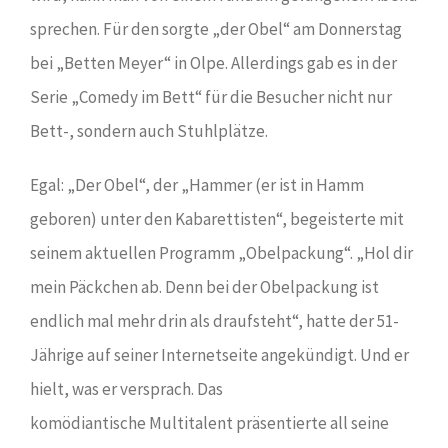
sprechen. Für den sorgte „der Obel“ am Donnerstag
bei „Betten Meyer“ in Olpe. Allerdings gab es in der
Serie „Comedy im Bett“ für die Besucher nicht nur
Bett-, sondern auch Stuhlplätze.
Egal: „Der Obel“, der „Hammer (er ist in Hamm
geboren) unter den Kabarettisten“, begeisterte mit
seinem aktuellen Programm „Obelpackung“. „Hol dir
mein Päckchen ab. Denn bei der Obelpackung ist
endlich mal mehr drin als draufsteht“, hatte der 51-
Jährige auf seiner Internetseite angekündigt. Und er
hielt, was er versprach. Das
komödiantische Multitalent präsentierte all seine